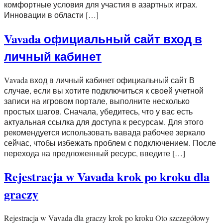
комфортные условия для участия в азартных играх.
Инновации в области […]
Vavada официальный сайт вход в
личный кабинет
Vavada вход в личный кабинет официальный сайт В
случае, если вы хотите подключиться к своей учетной
записи на игровом портале, выполните несколько
простых шагов. Сначала, убедитесь, что у вас есть
актуальная ссылка для доступа к ресурсам. Для этого
рекомендуется использовать вавада рабочее зеркало
сейчас, чтобы избежать проблем с подключением. После
перехода на предложенный ресурс, введите […]
Rejestracja w Vavada krok po kroku dla
graczy
Rejestracja w Vavada dla graczy krok po kroku Oto szczegółowy