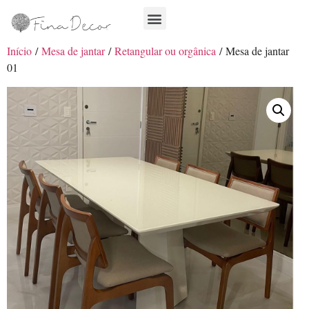
Início
/
Mesa de jantar
/
Retangular ou orgânica
/ Mesa de jantar
01